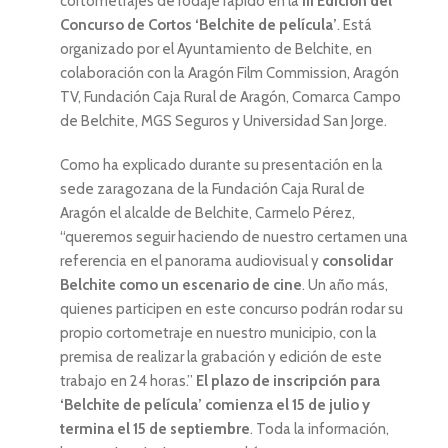
cortometrajes de rodaje rápido en la
III Edición del
Concurso de Cortos ‘Belchite de película’
. Está
organizado por el Ayuntamiento de Belchite, en
colaboración con la Aragón Film Commission, Aragón
TV, Fundación Caja Rural de Aragón, Comarca Campo
de Belchite, MGS Seguros y Universidad San Jorge.
Como ha explicado durante su presentación en la
sede zaragozana de la Fundación Caja Rural de
Aragón el alcalde de Belchite, Carmelo Pérez,
“queremos seguir haciendo de nuestro certamen una
referencia en el panorama audiovisual y
consolidar
Belchite como un escenario de cine
. Un año más,
quienes participen en este concurso podrán rodar su
propio cortometraje en nuestro municipio, con la
premisa de realizar la grabación y edición de este
trabajo en 24 horas.”
El plazo de inscripción para
‘Belchite de película’ comienza el 15 de julio y
termina el 15 de septiembre
. Toda la información,