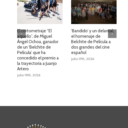
El cortometraje “El
‘Bandido’ y un delantal,
E
aquello”, de Miguel
el homenaje de
v
Ángel Ochoa, ganador
Belchite de Película a
B
de un ‘Belchite de
dos grandes del cine
l
Película’ que ha
español
d
concedido el premio a
e
julio 17th, 2026
la trayectoria a Juanjo
j
Artero
julio 19th, 2026