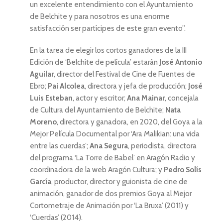
un excelente entendimiento con el Ayuntamiento
de Belchite y para nosotros es una enorme
satisfacción ser partícipes de este gran evento”.
En la tarea de elegir los cortos ganadores de la III
Edición de ‘Belchite de película’ estarán
José Antonio
Aguilar
, director del Festival de Cine de Fuentes de
Ebro;
Pai Alcolea
, directora y jefa de producción;
José
Luis Esteban
, actor y escritor;
Ana Mainar
, concejala
de Cultura del Ayuntamiento de Belchite;
Nata
Moreno
, directora y ganadora, en 2020, del Goya a la
Mejor Película Documental por ‘Ara Malikian: una vida
entre las cuerdas’;
Ana Segura
, periodista, directora
del programa ‘La Torre de Babel’ en Aragón Radio y
coordinadora de la web Aragón Cultura; y
Pedro Solís
García
, productor, director y guionista de cine de
animación, ganador de dos premios Goya al Mejor
Cortometraje de Animación por ‘La Bruxa’ (2011) y
‘Cuerdas’ (2014).