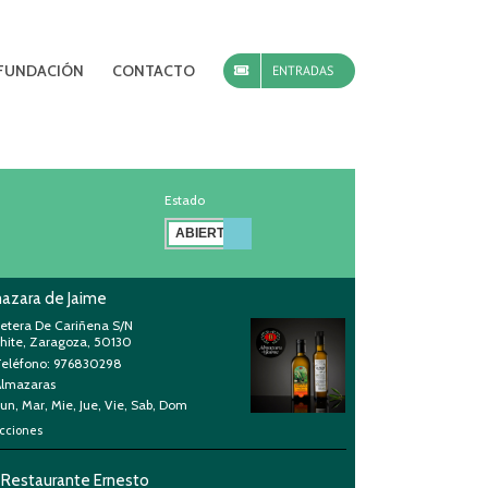
FUNDACIÓN
CONTACTO
ENTRADAS
Estado
azara de Jaime
retera De Cariñena S/N
chite, Zaragoza, 50130
Teléfono: 976830298
Almazaras
un, Mar, Mie, Jue, Vie, Sab, Dom
cciones
 Restaurante Ernesto