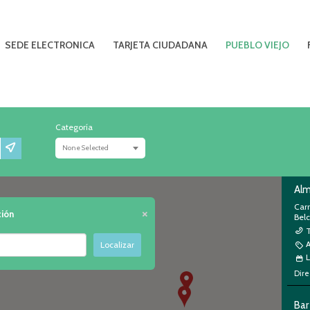
SEDE ELECTRONICA
TARJETA CIUDADANA
PUEBLO VIEJO
Categoría
None Selected
Alm
Car
×
ción
Bel
Localizar
L
Dire
Bar