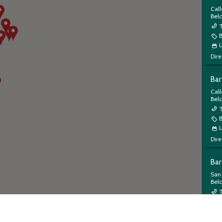
Call
Bel
L
Dire
Bar
Cal
Bel
T
L
Dire
Bar
San
Bel
L