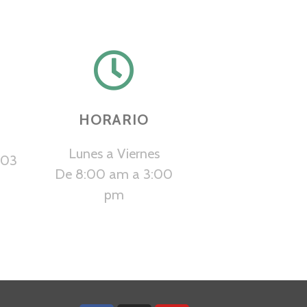
HORARIO
Lunes a Viernes
003
De 8:00 am a 3:00
pm