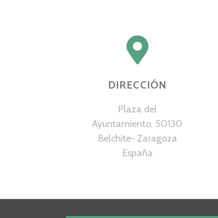
DIRECCIÓN
Plaza del
Ayuntamiento, 50130
Belchite- Zaragoza
España