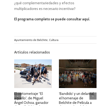
¿qué complementariedades y efectos
multiplicadores es necesario incentivar?
El programa completo se puede consultar aquí.
Ayuntamiento de Belchite
,
Cultura
Artículos relacionados
El cortometraje “El
‘Bandido’ y un delantal,
E
aquello”, de Miguel
el homenaje de
v
Ángel Ochoa, ganador
Belchite de Película a
B