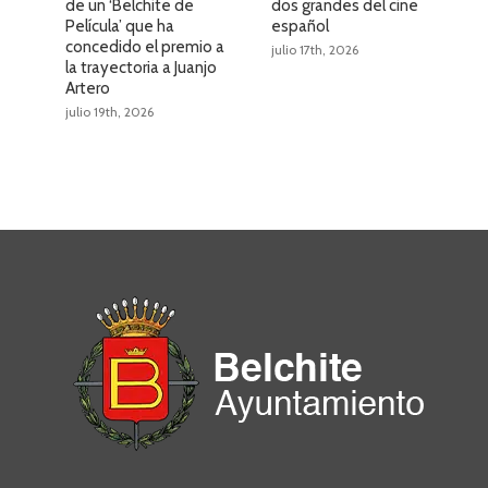
de un ‘Belchite de
dos grandes del cine
l
Película’ que ha
español
d
concedido el premio a
e
julio 17th, 2026
la trayectoria a Juanjo
j
Artero
julio 19th, 2026