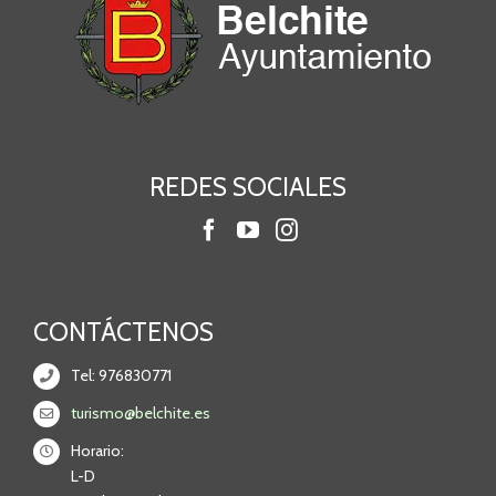
REDES SOCIALES
CONTÁCTENOS
Tel: 976830771
turismo@belchite.es
Horario:
L-D