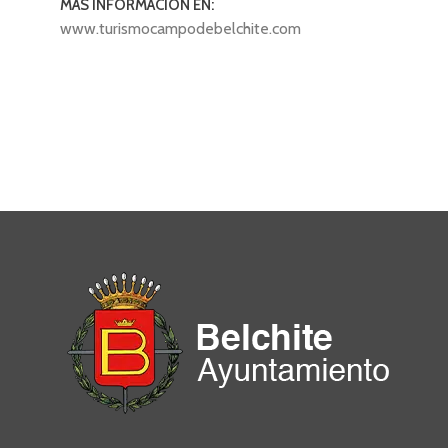
MÁS INFORMACIÓN EN:
www.turismocampodebelchite.com