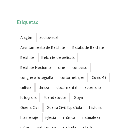
Etiquetas
Aragón
audiovisual
Ayuntamiento de Belchite
Batalla de Belchite
Belchite
Belchite de película
Belchite Nocturno
cine
concurso
congreso fotografía
cortometrajes
Covid-19
cultura
danza
documental
escenario
fotografía
Fuendetodos
Goya
Guerra Civil
Guerra Civil Española
historia
homenaje
iglesia
música
naturaleza
niños
patrimonio
película
plató