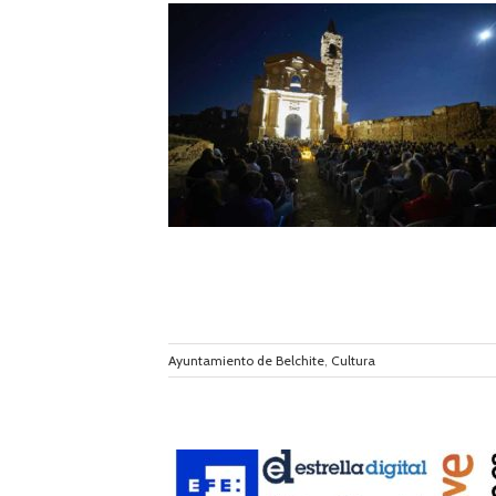
 homenajear a los
el Pueblo Viejo
Ayuntamiento de Belchite
,
Cultura