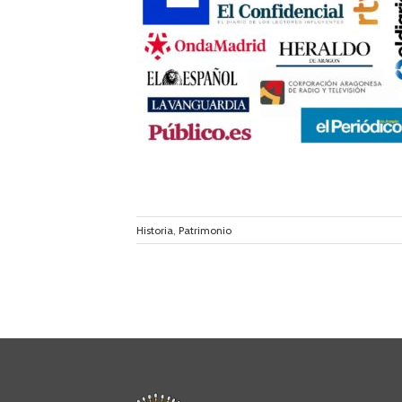
 la conmemoración
Batalla de Belchite
Historia
,
Patrimonio