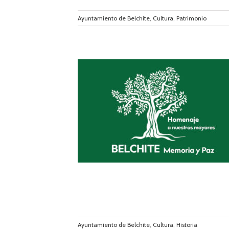
Ayuntamiento de Belchite
,
Cultura
,
Patrimonio
el próximo sábado
os 136 vecinos
a Batalla de 1937
Ayuntamiento de Belchite
,
Cultura
,
Historia