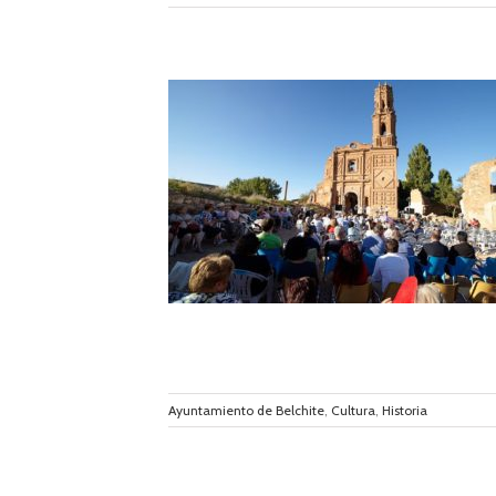
 el homenaje a los
ientes
Ayuntamiento de Belchite
,
Cultura
,
Historia