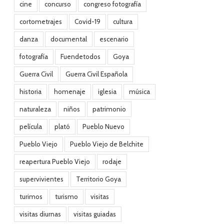
cine
concurso
congreso fotografía
cortometrajes
Covid-19
cultura
danza
documental
escenario
fotografía
Fuendetodos
Goya
Guerra Civil
Guerra Civil Española
historia
homenaje
iglesia
música
naturaleza
niños
patrimonio
película
plató
Pueblo Nuevo
Pueblo Viejo
Pueblo Viejo de Belchite
reapertura Pueblo Viejo
rodaje
supervivientes
Territorio Goya
turimos
turismo
visitas
visitas diurnas
visitas guiadas