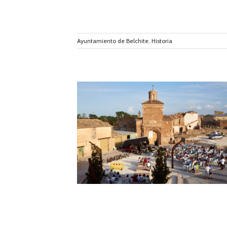
Ayuntamiento de Belchite
,
Historia
 rendir homenaje a
de Belchite